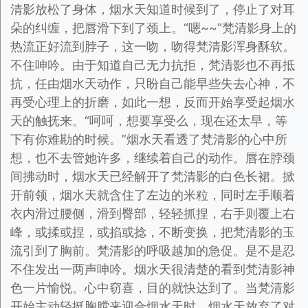
清影放松了身体，烟水天知道时候到了，停止了对耳
朵的纠缠，把唇滑下到了颈上。“嗯~~”梵清影身上的
热流正好流到脖子，这一吻，吻得梵清影浑身酥软。
不住呻吟。由于知道自己无力抗拒，梵清影也不再抵
抗，任由烟水天动作，只盼自己能早些失去心神，不
再受心理上的折磨，如此一想，反而开始享受起烟水
天的触抚来。“呵呵，想要享受么，现在还太早，等
下有你难勘的时候。”烟水天看透了梵清影的心中所
想，也不去管她许多，继续着自己的动作。唇在脖颈
间拂动时，烟水天已经解开了梵清影的白色长裙。掀
开前领，烟水天就含住了左边的米粒，同时左手顺着
衣内滑过腰侧，滑到臀部，轻轻抓捏，右手则覆上右
峰，或揉或捏，或掐或捻，不断变换，把梵清影的玉
流引到了胸前。梵清影的呼吸越加的急促。是不是忍
不住发出一两声呻吟。烟水天很清楚的看到梵清影神
色一片愉悦。心中窃喜，目的就快达到了。当梵清影
开始主动轻挺胸膛来迎合烟水天时，烟水天放弃了对