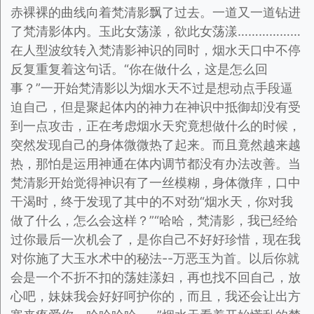
赤裸裸的曲线向着梵清影飘了过去。一道又一道钻进
了梵清影体内。玉此女荡漾，欲此女荡漾………………
在人型波纹转入梵清影神识的同时，烟水天口中不停
反复重复着这句话。“你在做什么，这是怎么回
事？”一开始梵清影以为烟水天不过是想动点手段逼
迫自己，但是聚起体内的神力在神识中抵御却没有受
到一点攻击，正在考虑烟水天究竟想做什么的时候，
突然发现自己的身体微微热了起来。而且竟然越来越
热，那怕是运用神通在体内调节都没有办法改善。当
梵清影开始觉得神识有了一丝模糊，身体微痒，口中
干渴时，终于发现了其中的不对劲“烟水天，你对我
做了什么，怎么会这样？”“哈哈，梵清影，我已经给
过你最后一次机会了，是你自己不好好珍惜，现在我
对你施了大玉水术中的秘法--万恶玉为首。以后你就
会是一个不折不扣的荡娃漾妇，再也找不回自己，放
心吧，妹妹我会好好呵护你的，而且，我还会让出方