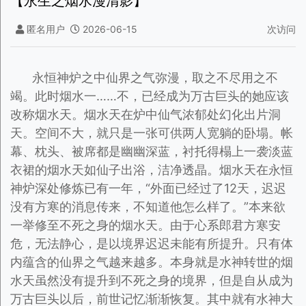
【永生之烟水漫清影】
匿名用户
2026-06-15
次访问
永恒神炉之中仙界之气弥漫，取之不尽用之不
竭。此时烟水一……不，已经成为万古巨头的她应该
改称烟水天。烟水天在炉中仙气浓郁处幻化出片洞
天。空间不大，就只是一张可供两人宽躺的卧塌。帐
幕、枕头、被席都是幽幽深蓝，衬托得榻上一袭淡蓝
衣裙的烟水天如仙子出浴，洁净透晶。烟水天在永恒
神炉深处修炼已有一年，“外面已经过了12天，迟迟
没有方寒的消息传来，不知道他怎么样了。”本来欲
一举修至不死之身的烟水天。由于心系郎君方寒安
危，无法静心，是以境界迟迟未能有所提升。只有体
内蕴含的仙界之气越来越多。本身就是水神转世的烟
水天虽然没有提升到不死之身的境界，但是自从成为
万古巨头以后，前世记忆渐渐恢复。其中就有水神大