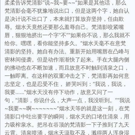
柔柔告诉梵清影“说~我~要~~”如果是其他话，那么
梵清影会毫不犹豫地说出口，但是这两个字，她自认
是决计说不出口了，本来就打算放弃坚持，任由欺
辱。烟水天竟然还要那么羞辱自己。梵清影咬紧嘴
唇，狠狠地挤出一个字“不”“如果你不说，那么我就不
给你。嘿嘿，看你能坚持多久。”烟水天毫不在意梵
清影的坚持。她自有办法。重新开始用嘴唇在凸峰与
密林间侵袭。但是动作渐渐快了起来。手在大腿内侧
的拂动也在不断加速，而且故意不时触到清泉之口，
一触即离。在这样的双重冲击之下，梵清影再如何意
志坚定，也是忍受不住， 娇哭叫到：“我说，我说，
我要……”烟水天没有停下动作，故意又问了一
句，“清影，你说什么，大声一点，我没听到。”“我说
~我要~~啊~~~~~~~”烟水天等的就是这一刻，在梵
清影口中吐出要字的瞬间，烟水天的口堵住清泉，用
力吸榨泉水。把吊在谷顶的梵清影一下子推到了九天
云霄。清泉喷涌，烟水天汲取不及，溅得两人浑身湿