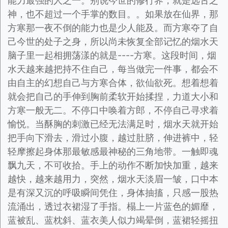
能力最强的人之一。别说今世的修行界，就是远古之
神，也不超过一个手掌的数目。。如果放在仙界，那
方寒那一夜不倒的能力也是少人能及。而方寒夺了自
己今世的处子之身，所以尚未恢复全部记忆的烟水天
脑子里一起相拥荡漾的就是----方寒。这段时间，烟
水天越来越把持不住自己，每当做完一件事，都会不
由自主的幻想自己与方寒合体，欲仙欲死。想着想着
就会把自己的手伸到胸前柔软开始揉捏，力道大小和
方寒一般无二。不停口中唤着方郎，不停自己寻求着
愉悦。当酥胸的刺激已经无法满足时，烟水天就开始
把手向下滑去，滑过小腹，越过肚脐，伸进裤中，轻
轻摩擦起身体那最敏感最神秘的三角地带。一触即魂
飘九天，不可收拾。手上的动作不断加快加重，越来
越快，越来越用力，突然，烟水天淡眉一皱，口中本
是有深又沉的呼吸瞬间凭住，身体抽搐，只感一股热
流涌出，透过衣裙湿了手指。榻上一片蓝色的媚靡，
蓝被乱、蓝枕斜、蓝衣美人似力竭晕倒，蓝裙轻摇扭