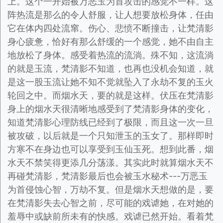
上。这个一开始被万恶玉为首攻击的感觉不一样。这
阵热流是那么的令人舒服，让人想要放松身体，任由
它在体内四处流窜。伤心、悲愤不断撞击，让梵清影
身心疲惫，恰好有那么舒缓的一个感觉，她不由自主
地放松了身体。感受着热流的流淌。殊不知，这流淌
的就是玉流，梵清影不知道，也再也没机会知道，就
是这一股玉流让她不知不觉就坠入了永劫不复的玉火
轮回之中。而烟水天，要的就是这样。伏压在梵清影
身上的烟水天很清晰地感受到了梵清影身体的变化，
知道梵清影心理防线已经到了极限，而且这一次一旦
被攻破，以后就是一个只知泄玉的玉女了。那样即时
方寒不在身边也可以享受到玉仙玉死。想到此番，烟
水天不禁笑得更添几分荡漾。其实此时就算烟水天不
再碰梵清影，梵清影最后也会被玉水秘术---万恶玉
为首侵蚀心智，万劫不复。但是烟水天想做的是，要
在梵清影失去心智之前，尽可能的戏谑她，在对她的
羞辱中或缺前所未有的快感。戏谑已然开始。看着梵