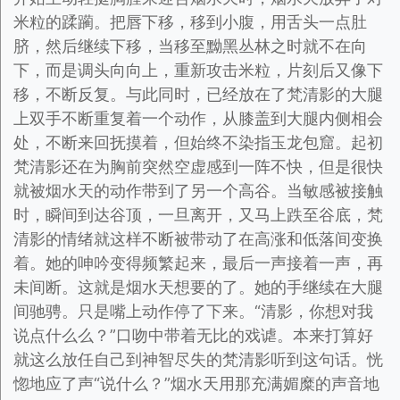
米粒的蹂躏。把唇下移，移到小腹，用舌头一点肚
脐，然后继续下移，当移至黝黑丛林之时就不在向
下，而是调头向向上，重新攻击米粒，片刻后又像下
移，不断反复。与此同时，已经放在了梵清影的大腿
上双手不断重复着一个动作，从膝盖到大腿内侧相会
处，不断来回抚摸着，但始终不染指玉龙包窟。起初
梵清影还在为胸前突然空虚感到一阵不快，但是很快
就被烟水天的动作带到了另一个高谷。当敏感被接触
时，瞬间到达谷顶，一旦离开，又马上跌至谷底，梵
清影的情绪就这样不断被带动了在高涨和低落间变换
着。她的呻吟变得频繁起来，最后一声接着一声，再
未间断。这就是烟水天想要的了。她的手继续在大腿
间驰骋。只是嘴上动作停了下来。“清影，你想对我
说点什么么？”口吻中带着无比的戏谑。本来打算好
就这么放任自己到神智尽失的梵清影听到这句话。恍
惚地应了声“说什么？”烟水天用那充满媚糜的声音地