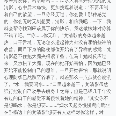
寒来疼爱你。哈哈哈哈……”烟水天看着开始慌乱的梵
清影，心中异常痛快。更加挑逗着说道：“不要压制
着自己的欲望，一旦你经历过，你会爱上那种感觉
的，你会无时无刻想要，清影，相信我吧，一下，我
就会帮你找到应该属于你的快乐。我这做妹妹对你算
不错了吧。”“你……你无耻。”梵清影的身体越来越
热，口干舌糙，无论怎么运起神力都没有哪怕些许的
改善。而且下身的隐秘部位开始有了异样的感觉，梵
清影忍不住把大腿夹得紧了些，但马上她就反应过
来，又放松了大腿。现在的她开始害怕，因为她已经
开始不能控制自己的思维。一旦开始害怕，那就说明
心理防线已然跌至谷底了。就差那么一点点就会崩溃
了。“水，我要喝水……”口里越来越干，梵清影虽然
强行控制自己动手去解身上之痒，但是已经几千年没
有过的口干的感觉不断侵蚀着她的精神。“其实你不
是想喝水，你是想要………”烟水天起身慢慢爬向跪坐
在卧榻边上的梵清影“想要有人这样对你这样，对