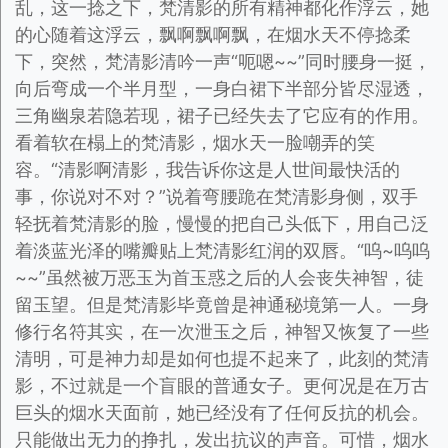
乱，这一捻之下，梵清影的所有精神都化作浮云，她
的心随着这浮云，飘啊飘啊飘，在烟水天不停捻柔
下，突然，梵清影清吟一声“呃嗯~~”同时腰身一挺，
向后弯成一个半月型，一身白裙下半部分皆尽湿透，
三角幽泉若隐若现，裙子已经失去了它应有的作用。
看着软在榻上的梵清影，烟水天一脸嘲弄的笑
容。“清影啊清影，我告诉你这是人世间最快活的
事，你说对不对？”说着弯腰跪在梵清影身侧，双手
轻抚着梵清影的脸，慢慢的把自己头低下，用自己泛
着淡蓝光泽的嘴瓣贴上梵清影红润的双唇。“呜~呜呜
~~”虽然被万恶玉为首玉惑之后的人会丧失神智，徒
留玉望。但是梵清影毕竟曾是神通秘境第一人。一身
修行名符其实，在一次泄玉之后，神智又恢复了一些
清明，可是神力却是如何也提不起来了，此刻的梵清
影，不过就是一个盲眼的普通女子。更何况是在万古
巨头的烟水天面前，她已经没有了任何反抗的机会。
只能做出无力的挣扎，发出抗议的声音。可惜，烟水