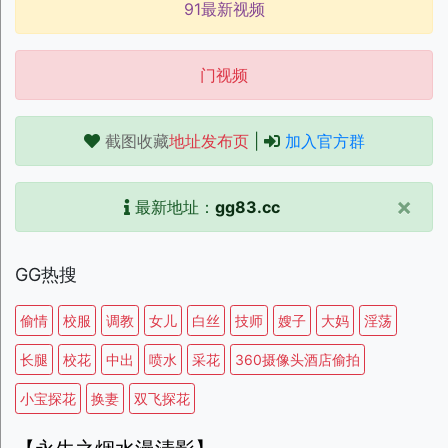
91最新视频
门视频
截图收藏
地址发布页
|
加入官方群
×
最新地址：
gg83.cc
GG热搜
偷情
校服
调教
女儿
白丝
技师
嫂子
大妈
淫荡
长腿
校花
中出
喷水
采花
360摄像头酒店偷拍
小宝探花
换妻
双飞探花