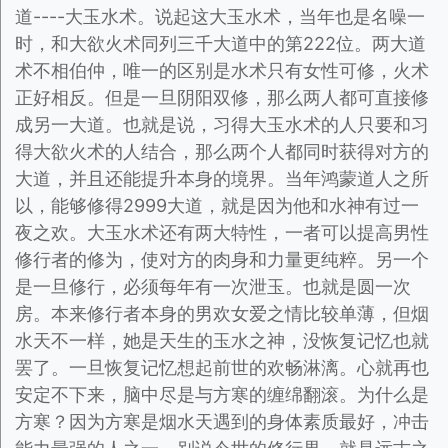
道----大玉水术。说起这大玉水术，当年也是名噪一
时，和大欲火术同列三千大道中的第222位。两大道
术不相伯仲，唯一的区别是水术只有女性可修，火术
正好相反。但是一旦阴阳双修，那么两人都可直接修
成另一大道。也就是说，习得大玉水术的人只要和习
得大欲火术的人结合，那么两个人都同时获得对方的
大道，并且还能提升本身的境界。当年鸿蒙道人之所
以，能够修得2999大道，就是因为他和水神有过一
夜之欢。大玉水术还有两大特性，一者可以提高男性
修行者的修为，使对方的肉身和力量更纯粹。另一个
是一旦修行，必须每年有一次泄玉。也就是圆一次
房。本来修行者本身的男欢女爱之情比较单薄，但烟
水天不一样，她是天生的玉水之神，没恢复记忆也就
罢了。一旦恢复记忆想起前世的欢畅淋漓。心就再也
安定不下来，脑中尽是与方寒的缠绵翻滚。为什么是
方寒？因为方寒是烟水天遇到的身体素质最好，冲击