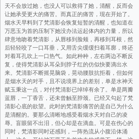
天不会放过她，也没人可以救得了她，清醒，反而会
让她承受更大的痛苦。而真正的痛苦，现在开始了。
烟水天早料到了梵清影会恢复短暂的清醒，也知道在
万恶玉为首的压制下她没办法运起体内的力量，所以
肆意地吻着梵清影，从唇移到脸颊，再移到耳根，然
后轻轻咬了一口耳垂，又用舌尖缓缓扫着耳廓，终还
对着耳孔吹上一口热气。如此种种，左右两边不断反
复，使得梵清影从耳朵到脖子红的仿似快要滴出水
来。梵清影不断摇晃脑袋，晃动腰肢抗拒着，但如何
是烟水天的对手，且不说境界上的差别，单是水神天
赋玉秉这一点，对付梵清影已绰绰有余了。单是两瓣
蓝唇，一丁香舌，还未曾触至脖颈。已经又勾起了梵
清影心底的欲望。此时的梵清影痛苦的是自己为什么
是清醒的。要那么清晰地感受着烟水天对自己的凌
辱。盲眼留不出泪，但心却是在滴血。可是在伤心的
同时，梵清影同时还感到，一阵热流从小腹沿体涌