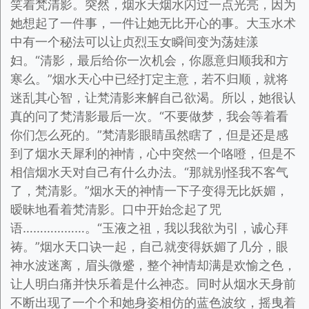
笑着梵清影。突然，烟水天烟水闪过一点光亮，因为
她想起了一件事，一件让她无比开心的事。大玉水术
中有一个秘法可以让贞烈玉女瞬间变为荡娃漾
妇。“清影，最后给你一次机会，你愿意归顺我和方
寒么。”烟水天心中已经打定主意，若不归顺，就将
迷乱其心智，让梵清影来解自己欲渴。所以，她很认
真的问了梵清影最后一次。“不要做梦，我会等着看
你们怎么死的。”梵清影眼睛虽然瞎了，但是还是感
到了烟水天犀利的神情，心中突然一个咯噔，但是不
相信烟水天对自己有什么办法。“那就别怪我不客气
了，梵清影。”烟水天的神情一下子变得无比妖媚，
暧昧地看着梵清影。口中开始念起了咒
语………………。“玉液之祖，我以我欲为引，诚心拜
祷。”烟水天口诀一起，自己就变得妖媚了几分，眼
神水波迷离，眉头微蹙，整个神情却满是欢愉之色，
让人明白痛并快乐着是什么神态。同时从烟水天身前
不断出现了一个个和她身姿相仿的蓝色波纹，摇曳着