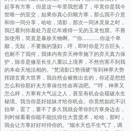
起享有方寒，但是这一年里我想通了，毕竟你是我今
世唯一的至交，如果你真心归顺方寒，那么我不介意
和你一同分享，哈哈，清影，那次一同沐灵泉之时，
我已看到你羞处乃是亿年难得一见的玉龙包窟。不善
加使用，简直是暴殄天物啊。”“你…………你这个卑
鄙，无耻，不要脸的荡妇，哼，即时你是万古巨头，
也耐不了我何，我体内有弃天神帝施下的弃天真力保
护，除非是修至长生八重以上境界，不然伤害不到我
的本命天地法相的。”梵清影口势强硬“等到神界大势
挥踏玄黄大世界，我自然会被救出去的，你还是想想
怎么和你那奸夫方寒保住性命再说吧。”“哼，神界又
怎么样，方寒有大气运之人，甚至有机会会窥破永生
秘境。我当你是好姐妹才给你机会。你竟然如此不识
抬举，罢了，要不了多久我就会带你到方寒身边去，
到时候看看你能不能抗得住大普度术，哈哈，那时，
我会让方寒好好对待你的。”烟水天也不生气了，调