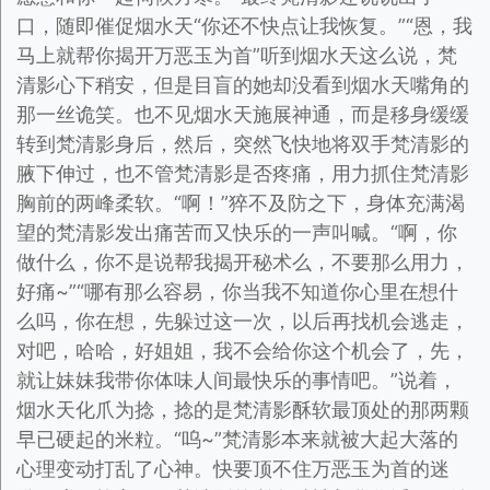
口，随即催促烟水天“你还不快点让我恢复。”“恩，我
马上就帮你揭开万恶玉为首”听到烟水天这么说，梵
清影心下稍安，但是目盲的她却没看到烟水天嘴角的
那一丝诡笑。也不见烟水天施展神通，而是移身缓缓
转到梵清影身后，然后，突然飞快地将双手梵清影的
腋下伸过，也不管梵清影是否疼痛，用力抓住梵清影
胸前的两峰柔软。“啊！”猝不及防之下，身体充满渴
望的梵清影发出痛苦而又快乐的一声叫喊。“啊，你
做什么，你不是说帮我揭开秘术么，不要那么用力，
好痛~”“哪有那么容易，你当我不知道你心里在想什
么吗，你在想，先躲过这一次，以后再找机会逃走，
对吧，哈哈，好姐姐，我不会给你这个机会了，先，
就让妹妹我带你体味人间最快乐的事情吧。”说着，
烟水天化爪为捻，捻的是梵清影酥软最顶处的那两颗
早已硬起的米粒。“呜~”梵清影本来就被大起大落的
心理变动打乱了心神。快要顶不住万恶玉为首的迷