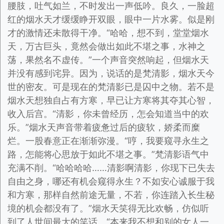
腰肢，吐气如兰，不时发出一声低吟。良久，一脸超
红的烟水天才缓缓睁开双眼，眼中一片水雾。似是刚
才的激情还未散得干净。“哈哈，想不到，堂堂烟水
天，万古巨头，竟然会做出如此不堪之事，水神之
荡，果然名不虚传。”一个声音突然响起，但烟水天
并没有感到诧异。因为，说话的是梵清影，烟水天今
世的密友。可是现在的梵清影已是囚中之物。若不是
烟水天想独自占有方寒，早已让方寒将其夺其心智，
收入后宫。“清影，你未曾经历，怎会知道当中的欢
乐。”烟水天声音带着疲惫过后的疲软，娇柔而糜
烂。一股春意正在渐渐弥漫。“哼，我要窥寻永生之
路，怎能将心思放于如此不堪之事。”梵清影语气中
充满不削。“哈哈哈哈……清影啊清影，你现下已失去
自由之身，哪还有机会窥得永生？不如安心诚服于我
和方寒，那样自然前途无量，不若，你连踏入长生秘
境的机会都没有了。”烟水天笑得无比欢畅，仿似听
到了人世间最大的笑话。“本来我不想和别的女人一