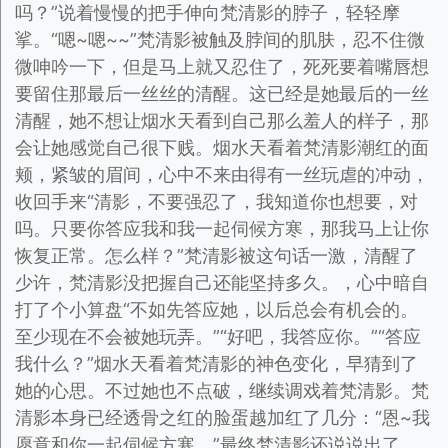
吗？”说着慢慢的把手伸向梵清影的脖子，轻轻摩
挲。“嗯~嗯~~”梵清影被触及脖间的肌肤，忍不住微
微呻吟一下，但是马上就又忍住了，死死要着嘴唇想
要留住那最后一丝丝的清醒。这已经是她最后的一丝
清醒，她不想让烟水天看到自己那么羞人的样子，那
会让她感觉自己很下贱。烟水天看着梵清影潮红的面
颊，紧皱的眉间，心中不来由得有一丝玩虐的冲动，
收回手来“清影，不要强忍了，我知道你也想要，对
吗。只要你答应我和我一起伺候方寒，那我马上让你
恢复正常。怎么样？”梵清影被这句话一激，清醒了
少许，梵清影没把握自己还能坚持多久。，心中暗自
打了个小算盘“不如先答应她，以后总会有机会的。
至少现在不会被她玩弄。”“好吧，我答应你。”“答应
我什么？”烟水天看着梵清影的神色变化，早猜到了
她的心思。不过她也不点破，继续调戏着梵清影。梵
清影本身已经透骨之红的脸蛋越加红了几分：“恩~我
愿意和你一起伺候方寒。”最终梵清影还说说出了